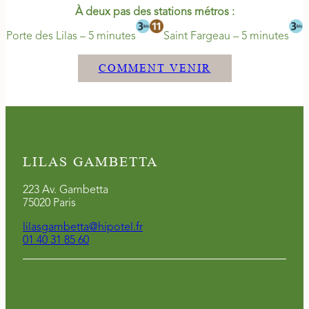
À deux pas des stations métros :
Porte des Lilas – 5 minutes
Saint Fargeau – 5 minutes
COMMENT VENIR
LILAS GAMBETTA
223 Av. Gambetta
75020 Paris
lilasgambetta@hipotel.fr
01 40 31 85 60