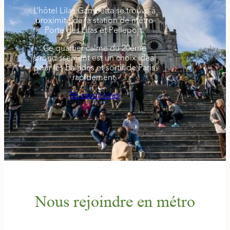
L’hôtel Lilas Gambetta se trouve à
proximité de la station de métro
Porte des Lilas et Pelleport.
Ce quartier calme du 20ème
arrondissement est un choix idéal
pour les balades et sortir de Paris
rapidement.
En savoir plus
Nous rejoindre en métro